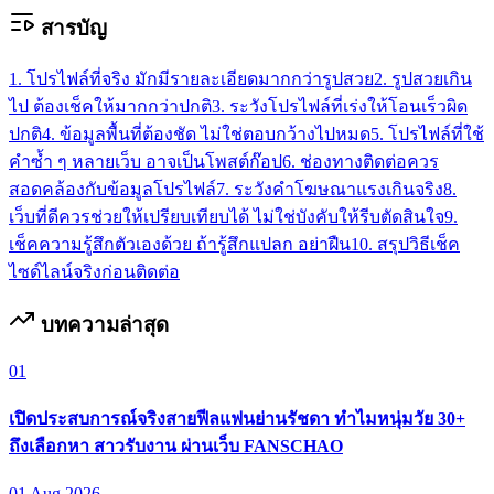
สารบัญ
1. โปรไฟล์ที่จริง มักมีรายละเอียดมากกว่ารูปสวย
2. รูปสวยเกิน
ไป ต้องเช็คให้มากกว่าปกติ
3. ระวังโปรไฟล์ที่เร่งให้โอนเร็วผิด
ปกติ
4. ข้อมูลพื้นที่ต้องชัด ไม่ใช่ตอบกว้างไปหมด
5. โปรไฟล์ที่ใช้
คำซ้ำ ๆ หลายเว็บ อาจเป็นโพสต์ก๊อป
6. ช่องทางติดต่อควร
สอดคล้องกับข้อมูลโปรไฟล์
7. ระวังคำโฆษณาแรงเกินจริง
8.
เว็บที่ดีควรช่วยให้เปรียบเทียบได้ ไม่ใช่บังคับให้รีบตัดสินใจ
9.
เช็คความรู้สึกตัวเองด้วย ถ้ารู้สึกแปลก อย่าฝืน
10. สรุปวิธีเช็ค
ไซด์ไลน์จริงก่อนติดต่อ
บทความล่าสุด
01
เปิดประสบการณ์จริงสายฟีลแฟนย่านรัชดา ทำไมหนุ่มวัย 30+
ถึงเลือกหา สาวรับงาน ผ่านเว็บ FANSCHAO
01 Aug 2026