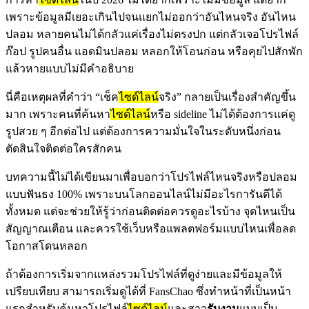
เพราะข้อมูลมีเยอะเกินไปจนแยกไม่ออกว่าอันไหนจริง อันไหน
ปลอม หลายคนไม่ได้กลัวแค่เรื่องไม่ตรงปก แต่กลัวเจอโปรไฟล์
ก๊อป รูปคนอื่น แอดมินปลอม หลอกให้โอนก่อน หรือคุยไปสักพัก
แล้วหายแบบไม่มีคำอธิบาย
นี่คือเหตุผลที่คำว่า “เช็ค
ไซด์ไลน์
จริง” กลายเป็นเรื่องสำคัญขึ้น
มาก เพราะคนที่ค้นหา
ไซด์ไลน์
หรือ sideline ไม่ได้ต้องการแค่ดู
รูปสวย ๆ อีกต่อไป แต่ต้องการความมั่นใจในระดับหนึ่งก่อน
ตัดสินใจติดต่อใครสักคน
บทความนี้ไม่ได้เขียนมาเพื่อบอกว่าโปรไฟล์ไหนจริงหรือปลอม
แบบฟันธง 100% เพราะบนโลกออนไลน์ไม่มีอะไรการันตีได้
ทั้งหมด แต่จะช่วยให้รู้ว่าก่อนติดต่อควรดูอะไรบ้าง จุดไหนเป็น
สัญญาณเตือน และควรใช้เว็บหรือแพลตฟอร์มแบบไหนเพื่อลด
โอกาสโดนหลอก
ถ้าต้องการเริ่มจากแหล่งรวมโปรไฟล์ที่ดูง่ายและมีข้อมูลให้
เปรียบเทียบ สามารถเริ่มดูได้ที่ FansChao ซึ่งทำหน้าที่เป็นหน้า
แรกสำหรับค้นหาโปรไฟล์
ไซด์ไลน์
และสาว
รับงาน
แบบเป็น