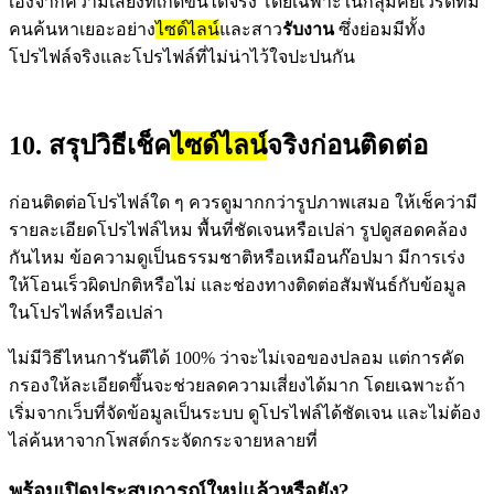
เองจากความเสี่ยงที่เกิดขึ้นได้จริง โดยเฉพาะในกลุ่มคีย์เวิร์ดที่มี
คนค้นหาเยอะอย่าง
ไซด์ไลน์
และสาว
รับงาน
ซึ่งย่อมมีทั้ง
โปรไฟล์จริงและโปรไฟล์ที่ไม่น่าไว้ใจปะปนกัน
10. สรุปวิธีเช็ค
ไซด์ไลน์
จริงก่อนติดต่อ
ก่อนติดต่อโปรไฟล์ใด ๆ ควรดูมากกว่ารูปภาพเสมอ ให้เช็คว่ามี
รายละเอียดโปรไฟล์ไหม พื้นที่ชัดเจนหรือเปล่า รูปดูสอดคล้อง
กันไหม ข้อความดูเป็นธรรมชาติหรือเหมือนก๊อปมา มีการเร่ง
ให้โอนเร็วผิดปกติหรือไม่ และช่องทางติดต่อสัมพันธ์กับข้อมูล
ในโปรไฟล์หรือเปล่า
ไม่มีวิธีไหนการันตีได้ 100% ว่าจะไม่เจอของปลอม แต่การคัด
กรองให้ละเอียดขึ้นจะช่วยลดความเสี่ยงได้มาก โดยเฉพาะถ้า
เริ่มจากเว็บที่จัดข้อมูลเป็นระบบ ดูโปรไฟล์ได้ชัดเจน และไม่ต้อง
ไล่ค้นหาจากโพสต์กระจัดกระจายหลายที่
พร้อมเปิดประสบการณ์ใหม่แล้วหรือยัง?