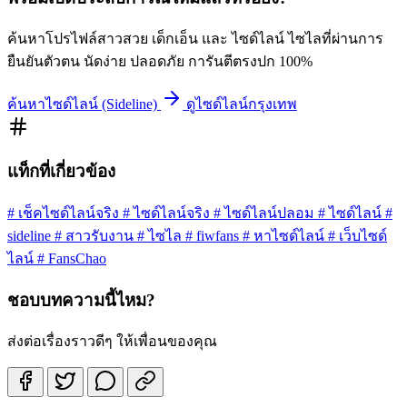
ค้นหาโปรไฟล์สาวสวย เด็กเอ็น และ ไซด์ไลน์ ไซไลที่ผ่านการ
ยืนยันตัวตน นัดง่าย ปลอดภัย การันตีตรงปก 100%
ค้นหาไซด์ไลน์ (Sideline)
ดูไซด์ไลน์กรุงเทพ
แท็กที่เกี่ยวข้อง
#
เช็คไซด์ไลน์จริง
#
ไซด์ไลน์จริง
#
ไซด์ไลน์ปลอม
#
ไซด์ไลน์
#
sideline
#
สาวรับงาน
#
ไซไล
#
fiwfans
#
หาไซด์ไลน์
#
เว็บไซด์
ไลน์
#
FansChao
ชอบบทความนี้ไหม?
ส่งต่อเรื่องราวดีๆ ให้เพื่อนของคุณ