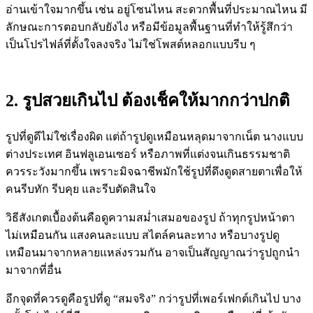
อ่านเข้าใจมากขึ้น เช่น อยู่โซนไหน สะดวกพื้นที่ประมาณไหน มี
ลักษณะการตอบกลับยังไง หรือมีข้อมูลพื้นฐานที่ทำให้รู้สึกว่า
เป็นโปรไฟล์ที่ตั้งใจลงจริง ไม่ใช่โพสต์หลอกแบบรีบ ๆ
2. รูปสวยเกินไป ต้องเช็คให้มากกว่าปกติ
รูปที่ดูดีไม่ใช่เรื่องผิด แต่ถ้ารูปดูเหมือนหลุดมาจากเน็ต นางแบบ
ต่างประเทศ อินฟลูเอนเซอร์ หรือภาพที่แต่งจนเกินธรรมชาติ
ควรระวังมากขึ้น เพราะมิจฉาชีพมักใช้รูปที่ดึงดูดสายตาเพื่อให้
คนรีบทัก รีบคุย และรีบตัดสินใจ
วิธีสังเกตเบื้องต้นคือดูความสม่ำเสมอของรูป ถ้าทุกรูปหน้าตา
ไม่เหมือนกัน แสงคนละแบบ สไตล์คนละทาง หรือบางรูปดู
เหมือนมาจากหลายแหล่งรวมกัน อาจเป็นสัญญาณว่ารูปถูกนำ
มาจากที่อื่น
อีกจุดที่ควรดูคือรูปที่ดู “สมจริง” กว่ารูปที่เพอร์เฟกต์เกินไป บาง