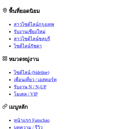
พื้นที่ยอดนิยม
สาวไซด์ไลน์กรุงเทพ
รับงานเชียงใหม่
สาวไซด์ไลน์ชลบุรี
ไซด์ไลน์รัชดา
หมวดหมู่งาน
ไซด์ไลน์ (Sideline)
เพื่อนเที่ยว / เอสคอร์ท
รับงาน N / N-UP
โมเดล / VIP
เมนูหลัก
หน้าแรก Fanschao
บทความ / รีวิว