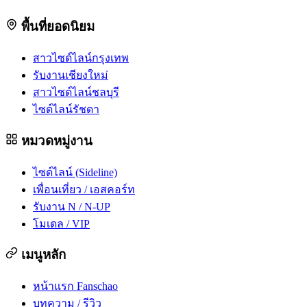
พื้นที่ยอดนิยม
สาวไซด์ไลน์กรุงเทพ
รับงานเชียงใหม่
สาวไซด์ไลน์ชลบุรี
ไซด์ไลน์รัชดา
หมวดหมู่งาน
ไซด์ไลน์ (Sideline)
เพื่อนเที่ยว / เอสคอร์ท
รับงาน N / N-UP
โมเดล / VIP
เมนูหลัก
หน้าแรก Fanschao
บทความ / รีวิว