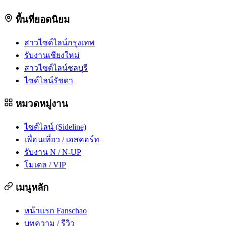
พื้นที่ยอดนิยม
สาวไซด์ไลน์กรุงเทพ
รับงานเชียงใหม่
สาวไซด์ไลน์ชลบุรี
ไซด์ไลน์รัชดา
หมวดหมู่งาน
ไซด์ไลน์ (Sideline)
เพื่อนเที่ยว / เอสคอร์ท
รับงาน N / N-UP
โมเดล / VIP
เมนูหลัก
หน้าแรก Fanschao
บทความ / รีวิว