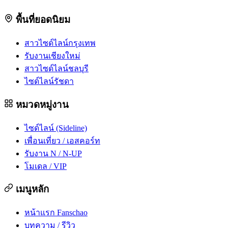
พื้นที่ยอดนิยม
สาวไซด์ไลน์กรุงเทพ
รับงานเชียงใหม่
สาวไซด์ไลน์ชลบุรี
ไซด์ไลน์รัชดา
หมวดหมู่งาน
ไซด์ไลน์ (Sideline)
เพื่อนเที่ยว / เอสคอร์ท
รับงาน N / N-UP
โมเดล / VIP
เมนูหลัก
หน้าแรก Fanschao
บทความ / รีวิว