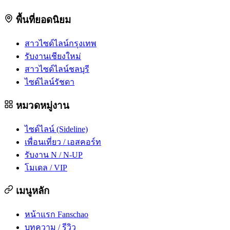
พื้นที่ยอดนิยม
สาวไซด์ไลน์กรุงเทพ
รับงานเชียงใหม่
สาวไซด์ไลน์ชลบุรี
ไซด์ไลน์รัชดา
หมวดหมู่งาน
ไซด์ไลน์ (Sideline)
เพื่อนเที่ยว / เอสคอร์ท
รับงาน N / N-UP
โมเดล / VIP
เมนูหลัก
หน้าแรก Fanschao
บทความ / รีวิว