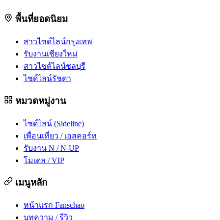
พื้นที่ยอดนิยม
สาวไซด์ไลน์กรุงเทพ
รับงานเชียงใหม่
สาวไซด์ไลน์ชลบุรี
ไซด์ไลน์รัชดา
หมวดหมู่งาน
ไซด์ไลน์ (Sideline)
เพื่อนเที่ยว / เอสคอร์ท
รับงาน N / N-UP
โมเดล / VIP
เมนูหลัก
หน้าแรก Fanschao
บทความ / รีวิว