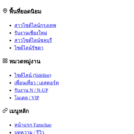
พื้นที่ยอดนิยม
สาวไซด์ไลน์กรุงเทพ
รับงานเชียงใหม่
สาวไซด์ไลน์ชลบุรี
ไซด์ไลน์รัชดา
หมวดหมู่งาน
ไซด์ไลน์ (Sideline)
เพื่อนเที่ยว / เอสคอร์ท
รับงาน N / N-UP
โมเดล / VIP
เมนูหลัก
หน้าแรก Fanschao
บทความ / รีวิว