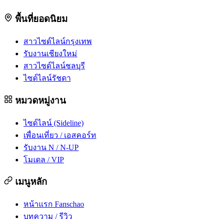
พื้นที่ยอดนิยม
สาวไซด์ไลน์กรุงเทพ
รับงานเชียงใหม่
สาวไซด์ไลน์ชลบุรี
ไซด์ไลน์รัชดา
หมวดหมู่งาน
ไซด์ไลน์ (Sideline)
เพื่อนเที่ยว / เอสคอร์ท
รับงาน N / N-UP
โมเดล / VIP
เมนูหลัก
หน้าแรก Fanschao
บทความ / รีวิว