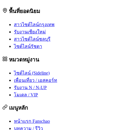
พื้นที่ยอดนิยม
สาวไซด์ไลน์กรุงเทพ
รับงานเชียงใหม่
สาวไซด์ไลน์ชลบุรี
ไซด์ไลน์รัชดา
หมวดหมู่งาน
ไซด์ไลน์ (Sideline)
เพื่อนเที่ยว / เอสคอร์ท
รับงาน N / N-UP
โมเดล / VIP
เมนูหลัก
หน้าแรก Fanschao
บทความ / รีวิว