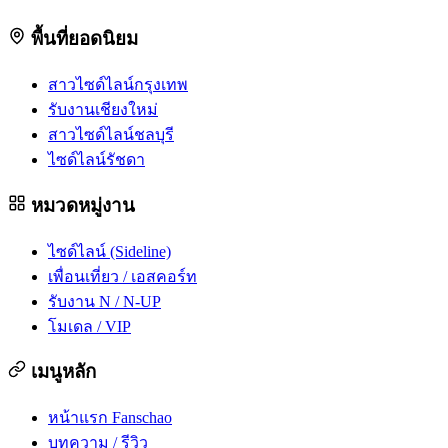
พื้นที่ยอดนิยม
สาวไซด์ไลน์กรุงเทพ
รับงานเชียงใหม่
สาวไซด์ไลน์ชลบุรี
ไซด์ไลน์รัชดา
หมวดหมู่งาน
ไซด์ไลน์ (Sideline)
เพื่อนเที่ยว / เอสคอร์ท
รับงาน N / N-UP
โมเดล / VIP
เมนูหลัก
หน้าแรก Fanschao
บทความ / รีวิว