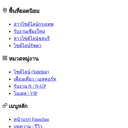
พื้นที่ยอดนิยม
สาวไซด์ไลน์กรุงเทพ
รับงานเชียงใหม่
สาวไซด์ไลน์ชลบุรี
ไซด์ไลน์รัชดา
หมวดหมู่งาน
ไซด์ไลน์ (Sideline)
เพื่อนเที่ยว / เอสคอร์ท
รับงาน N / N-UP
โมเดล / VIP
เมนูหลัก
หน้าแรก Fanschao
บทความ / รีวิว