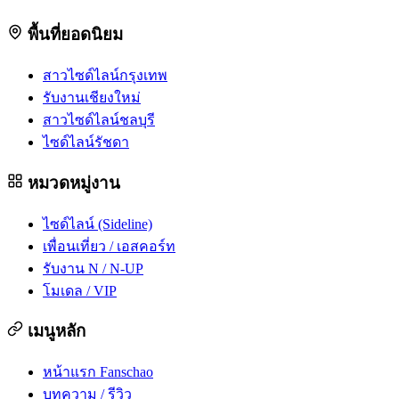
พื้นที่ยอดนิยม
สาวไซด์ไลน์กรุงเทพ
รับงานเชียงใหม่
สาวไซด์ไลน์ชลบุรี
ไซด์ไลน์รัชดา
หมวดหมู่งาน
ไซด์ไลน์ (Sideline)
เพื่อนเที่ยว / เอสคอร์ท
รับงาน N / N-UP
โมเดล / VIP
เมนูหลัก
หน้าแรก Fanschao
บทความ / รีวิว