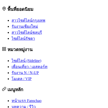
พื้นที่ยอดนิยม
สาวไซด์ไลน์กรุงเทพ
รับงานเชียงใหม่
สาวไซด์ไลน์ชลบุรี
ไซด์ไลน์รัชดา
หมวดหมู่งาน
ไซด์ไลน์ (Sideline)
เพื่อนเที่ยว / เอสคอร์ท
รับงาน N / N-UP
โมเดล / VIP
เมนูหลัก
หน้าแรก Fanschao
บทความ / รีวิว