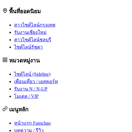
พื้นที่ยอดนิยม
สาวไซด์ไลน์กรุงเทพ
รับงานเชียงใหม่
สาวไซด์ไลน์ชลบุรี
ไซด์ไลน์รัชดา
หมวดหมู่งาน
ไซด์ไลน์ (Sideline)
เพื่อนเที่ยว / เอสคอร์ท
รับงาน N / N-UP
โมเดล / VIP
เมนูหลัก
หน้าแรก Fanschao
บทความ / รีวิว