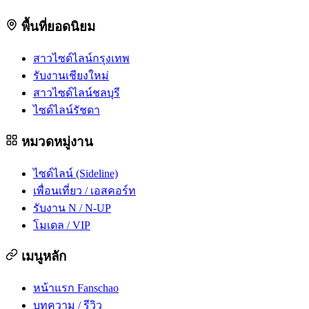
พื้นที่ยอดนิยม
สาวไซด์ไลน์กรุงเทพ
รับงานเชียงใหม่
สาวไซด์ไลน์ชลบุรี
ไซด์ไลน์รัชดา
หมวดหมู่งาน
ไซด์ไลน์ (Sideline)
เพื่อนเที่ยว / เอสคอร์ท
รับงาน N / N-UP
โมเดล / VIP
เมนูหลัก
หน้าแรก Fanschao
บทความ / รีวิว