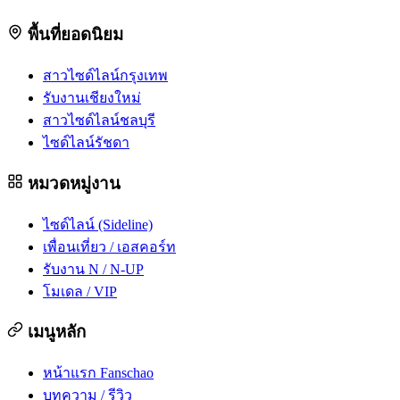
พื้นที่ยอดนิยม
สาวไซด์ไลน์กรุงเทพ
รับงานเชียงใหม่
สาวไซด์ไลน์ชลบุรี
ไซด์ไลน์รัชดา
หมวดหมู่งาน
ไซด์ไลน์ (Sideline)
เพื่อนเที่ยว / เอสคอร์ท
รับงาน N / N-UP
โมเดล / VIP
เมนูหลัก
หน้าแรก Fanschao
บทความ / รีวิว