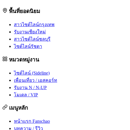
พื้นที่ยอดนิยม
สาวไซด์ไลน์กรุงเทพ
รับงานเชียงใหม่
สาวไซด์ไลน์ชลบุรี
ไซด์ไลน์รัชดา
หมวดหมู่งาน
ไซด์ไลน์ (Sideline)
เพื่อนเที่ยว / เอสคอร์ท
รับงาน N / N-UP
โมเดล / VIP
เมนูหลัก
หน้าแรก Fanschao
บทความ / รีวิว