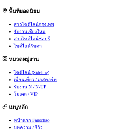
พื้นที่ยอดนิยม
สาวไซด์ไลน์กรุงเทพ
รับงานเชียงใหม่
สาวไซด์ไลน์ชลบุรี
ไซด์ไลน์รัชดา
หมวดหมู่งาน
ไซด์ไลน์ (Sideline)
เพื่อนเที่ยว / เอสคอร์ท
รับงาน N / N-UP
โมเดล / VIP
เมนูหลัก
หน้าแรก Fanschao
บทความ / รีวิว