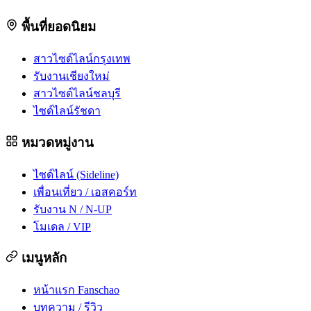
พื้นที่ยอดนิยม
สาวไซด์ไลน์กรุงเทพ
รับงานเชียงใหม่
สาวไซด์ไลน์ชลบุรี
ไซด์ไลน์รัชดา
หมวดหมู่งาน
ไซด์ไลน์ (Sideline)
เพื่อนเที่ยว / เอสคอร์ท
รับงาน N / N-UP
โมเดล / VIP
เมนูหลัก
หน้าแรก Fanschao
บทความ / รีวิว