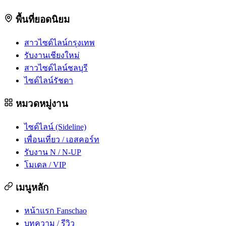
พื้นที่ยอดนิยม
สาวไซด์ไลน์กรุงเทพ
รับงานเชียงใหม่
สาวไซด์ไลน์ชลบุรี
ไซด์ไลน์รัชดา
หมวดหมู่งาน
ไซด์ไลน์ (Sideline)
เพื่อนเที่ยว / เอสคอร์ท
รับงาน N / N-UP
โมเดล / VIP
เมนูหลัก
หน้าแรก Fanschao
บทความ / รีวิว