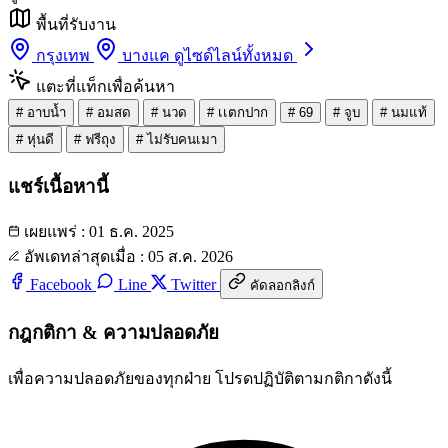
พื้นที่รับงาน
กรุงเทพ
บางแค
ดูไซด์ไลน์ทั้งหมด
แตะที่แท็กเพื่อค้นหา
#
อาบน้ำ
#
อมสด
#
นวด
#
เเตกปาก
#
69
#
จูบ
#
นมแท้
#
หุ่นดี
#
ฟรีถุง
#
ไม่รับคนเมา
แชร์เนื้อหานี้
เผยแพร่ : 01 ธ.ค. 2025
อัพเดทล่าสุดเมื่อ : 05 ส.ค. 2026
Facebook
Line
Twitter
คัดลอกลิงก์
กฎกติกา & ความปลอดภัย
เพื่อความปลอดภัยของทุกฝ่าย โปรดปฏิบัติตามกติกาดังนี้