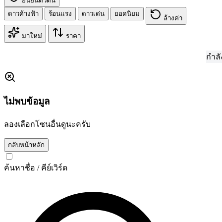
ยืนยันตัวตน
ดาวค้างฟ้า
ร้อนแรง
ดาวเด่น
ยอดนิยม
ล้างค่า
มาใหม่
ราคา
กำลังรวบร
ไม่พบข้อมูล
ลองเลือกโซนอื่นดูนะครับ
กลับหน้าหลัก
ค้นหาชื่อ / คีย์เวิร์ด