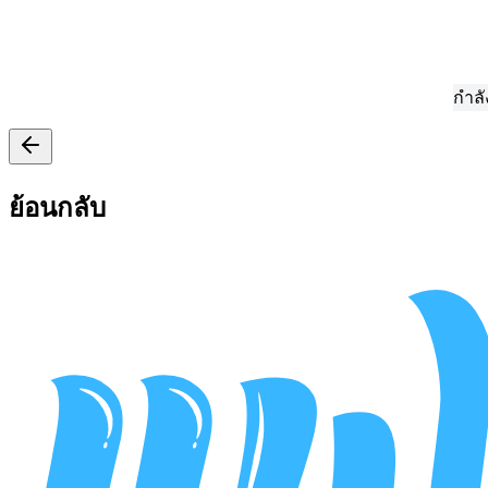
กำลังรวบร
ย้อนกลับ