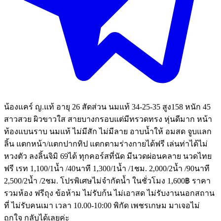
น้องแคร์ ญ.แท้ อายุ 26 สัดส่วน นมแท้ 34-25-35 สูง158 หนัก 45
สาวสวย ผิวขาวใส สายบางกรอบแต่มีทรวดทรง หุ่นดีมาก หน้า
ท้องแบนราบ นมแท้ ไม่มีสัก ไม่มีลาย อาบน้ำให้ อมสด จูบแลก
ลิ้น แตกหน้า/แตกปากทิป แตกตามร่างกายได้ฟรี เล่นท่าได้ไม่
หวงตัว ลงลิ้นจิมิ 69ได้ ทุกคอร์สที่นัด มีนวดผ่อนคลาย นวดไทย
ฟรี เรท 1,100/1น้ำ /40นาที 1,300/1น้ำ /1ชม. 2,000/2น้ำ /90นาที
2,500/2น้ำ /2ชม. โปรพิเศษไม่จำกัดน้ำ ในชั่วโมง 1,600฿ ราคา
รวมห้อง ฟรีถุง ข้อห้าม ไม่รับก้น ไม่เอาสด ไม่รับงานนอกสถาน
ที่ ไม่รับคนเมา เวลา 10.00-10:00 พิกัด เพชรเกษม มาเจอไม่
ถูกใจ กลับได้เลยค่ะ