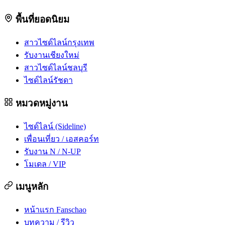
พื้นที่ยอดนิยม
สาวไซด์ไลน์กรุงเทพ
รับงานเชียงใหม่
สาวไซด์ไลน์ชลบุรี
ไซด์ไลน์รัชดา
หมวดหมู่งาน
ไซด์ไลน์ (Sideline)
เพื่อนเที่ยว / เอสคอร์ท
รับงาน N / N-UP
โมเดล / VIP
เมนูหลัก
หน้าแรก Fanschao
บทความ / รีวิว