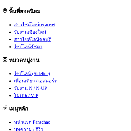
พื้นที่ยอดนิยม
สาวไซด์ไลน์กรุงเทพ
รับงานเชียงใหม่
สาวไซด์ไลน์ชลบุรี
ไซด์ไลน์รัชดา
หมวดหมู่งาน
ไซด์ไลน์ (Sideline)
เพื่อนเที่ยว / เอสคอร์ท
รับงาน N / N-UP
โมเดล / VIP
เมนูหลัก
หน้าแรก Fanschao
บทความ / รีวิว