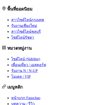
พื้นที่ยอดนิยม
สาวไซด์ไลน์กรุงเทพ
รับงานเชียงใหม่
สาวไซด์ไลน์ชลบุรี
ไซด์ไลน์รัชดา
หมวดหมู่งาน
ไซด์ไลน์ (Sideline)
เพื่อนเที่ยว / เอสคอร์ท
รับงาน N / N-UP
โมเดล / VIP
เมนูหลัก
หน้าแรก Fanschao
บทความ / รีวิว