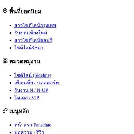
พื้นที่ยอดนิยม
สาวไซด์ไลน์กรุงเทพ
รับงานเชียงใหม่
สาวไซด์ไลน์ชลบุรี
ไซด์ไลน์รัชดา
หมวดหมู่งาน
ไซด์ไลน์ (Sideline)
เพื่อนเที่ยว / เอสคอร์ท
รับงาน N / N-UP
โมเดล / VIP
เมนูหลัก
หน้าแรก Fanschao
บทความ / รีวิว