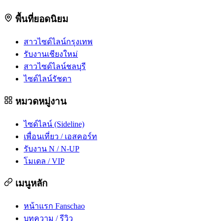
พื้นที่ยอดนิยม
สาวไซด์ไลน์กรุงเทพ
รับงานเชียงใหม่
สาวไซด์ไลน์ชลบุรี
ไซด์ไลน์รัชดา
หมวดหมู่งาน
ไซด์ไลน์ (Sideline)
เพื่อนเที่ยว / เอสคอร์ท
รับงาน N / N-UP
โมเดล / VIP
เมนูหลัก
หน้าแรก Fanschao
บทความ / รีวิว