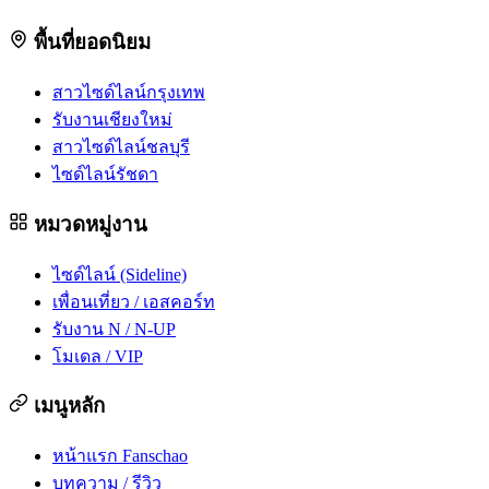
พื้นที่ยอดนิยม
สาวไซด์ไลน์กรุงเทพ
รับงานเชียงใหม่
สาวไซด์ไลน์ชลบุรี
ไซด์ไลน์รัชดา
หมวดหมู่งาน
ไซด์ไลน์ (Sideline)
เพื่อนเที่ยว / เอสคอร์ท
รับงาน N / N-UP
โมเดล / VIP
เมนูหลัก
หน้าแรก Fanschao
บทความ / รีวิว