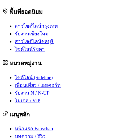
พื้นที่ยอดนิยม
สาวไซด์ไลน์กรุงเทพ
รับงานเชียงใหม่
สาวไซด์ไลน์ชลบุรี
ไซด์ไลน์รัชดา
หมวดหมู่งาน
ไซด์ไลน์ (Sideline)
เพื่อนเที่ยว / เอสคอร์ท
รับงาน N / N-UP
โมเดล / VIP
เมนูหลัก
หน้าแรก Fanschao
บทความ / รีวิว