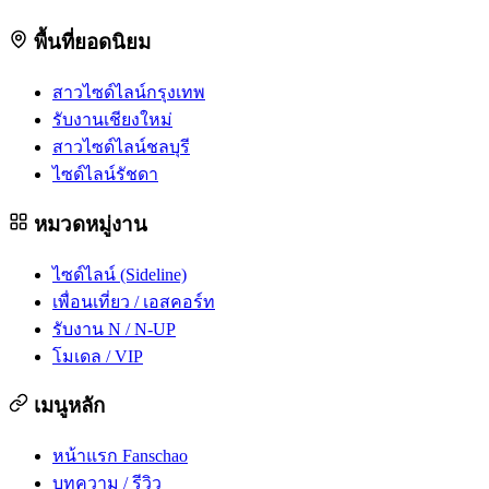
พื้นที่ยอดนิยม
สาวไซด์ไลน์กรุงเทพ
รับงานเชียงใหม่
สาวไซด์ไลน์ชลบุรี
ไซด์ไลน์รัชดา
หมวดหมู่งาน
ไซด์ไลน์ (Sideline)
เพื่อนเที่ยว / เอสคอร์ท
รับงาน N / N-UP
โมเดล / VIP
เมนูหลัก
หน้าแรก Fanschao
บทความ / รีวิว