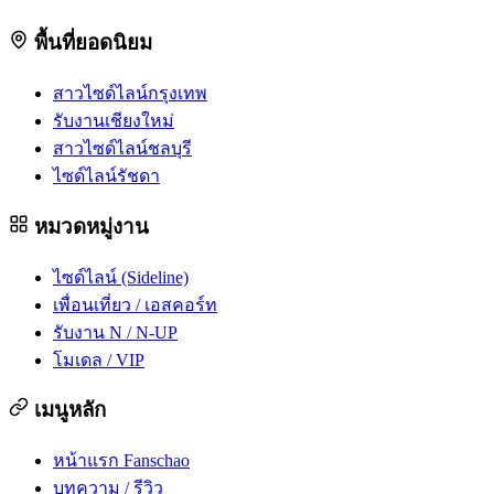
พื้นที่ยอดนิยม
สาวไซด์ไลน์กรุงเทพ
รับงานเชียงใหม่
สาวไซด์ไลน์ชลบุรี
ไซด์ไลน์รัชดา
หมวดหมู่งาน
ไซด์ไลน์ (Sideline)
เพื่อนเที่ยว / เอสคอร์ท
รับงาน N / N-UP
โมเดล / VIP
เมนูหลัก
หน้าแรก Fanschao
บทความ / รีวิว