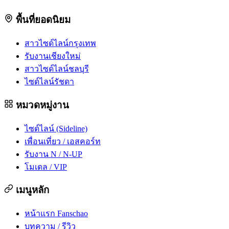
พื้นที่ยอดนิยม
สาวไซด์ไลน์กรุงเทพ
รับงานเชียงใหม่
สาวไซด์ไลน์ชลบุรี
ไซด์ไลน์รัชดา
หมวดหมู่งาน
ไซด์ไลน์ (Sideline)
เพื่อนเที่ยว / เอสคอร์ท
รับงาน N / N-UP
โมเดล / VIP
เมนูหลัก
หน้าแรก Fanschao
บทความ / รีวิว