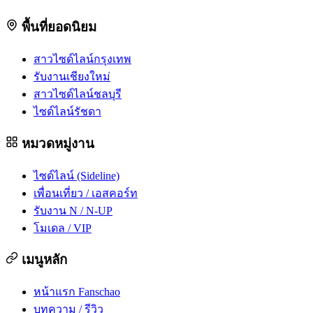
พื้นที่ยอดนิยม
สาวไซด์ไลน์กรุงเทพ
รับงานเชียงใหม่
สาวไซด์ไลน์ชลบุรี
ไซด์ไลน์รัชดา
หมวดหมู่งาน
ไซด์ไลน์ (Sideline)
เพื่อนเที่ยว / เอสคอร์ท
รับงาน N / N-UP
โมเดล / VIP
เมนูหลัก
หน้าแรก Fanschao
บทความ / รีวิว