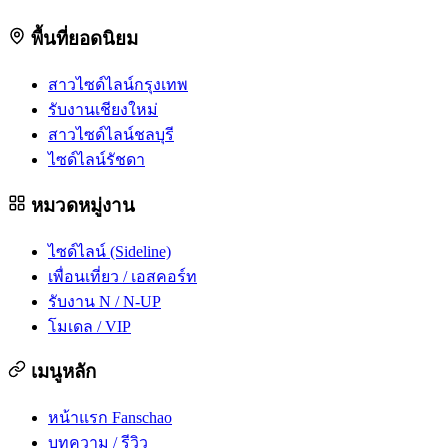
พื้นที่ยอดนิยม
สาวไซด์ไลน์กรุงเทพ
รับงานเชียงใหม่
สาวไซด์ไลน์ชลบุรี
ไซด์ไลน์รัชดา
หมวดหมู่งาน
ไซด์ไลน์ (Sideline)
เพื่อนเที่ยว / เอสคอร์ท
รับงาน N / N-UP
โมเดล / VIP
เมนูหลัก
หน้าแรก Fanschao
บทความ / รีวิว