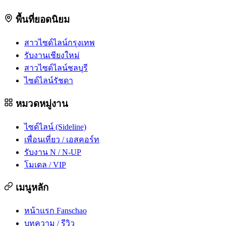
พื้นที่ยอดนิยม
สาวไซด์ไลน์กรุงเทพ
รับงานเชียงใหม่
สาวไซด์ไลน์ชลบุรี
ไซด์ไลน์รัชดา
หมวดหมู่งาน
ไซด์ไลน์ (Sideline)
เพื่อนเที่ยว / เอสคอร์ท
รับงาน N / N-UP
โมเดล / VIP
เมนูหลัก
หน้าแรก Fanschao
บทความ / รีวิว