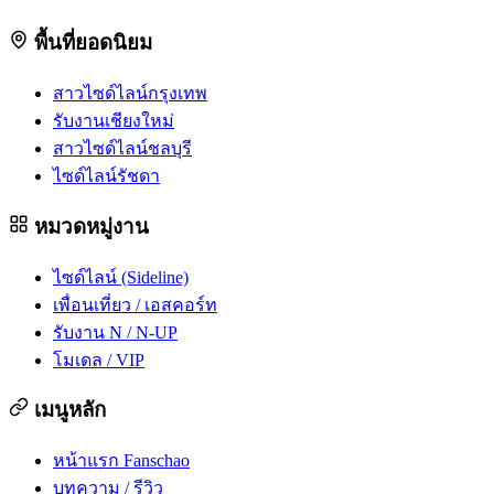
พื้นที่ยอดนิยม
สาวไซด์ไลน์กรุงเทพ
รับงานเชียงใหม่
สาวไซด์ไลน์ชลบุรี
ไซด์ไลน์รัชดา
หมวดหมู่งาน
ไซด์ไลน์ (Sideline)
เพื่อนเที่ยว / เอสคอร์ท
รับงาน N / N-UP
โมเดล / VIP
เมนูหลัก
หน้าแรก Fanschao
บทความ / รีวิว