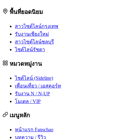
พื้นที่ยอดนิยม
สาวไซด์ไลน์กรุงเทพ
รับงานเชียงใหม่
สาวไซด์ไลน์ชลบุรี
ไซด์ไลน์รัชดา
หมวดหมู่งาน
ไซด์ไลน์ (Sideline)
เพื่อนเที่ยว / เอสคอร์ท
รับงาน N / N-UP
โมเดล / VIP
เมนูหลัก
หน้าแรก Fanschao
บทความ / รีวิว