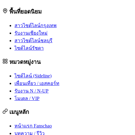
พื้นที่ยอดนิยม
สาวไซด์ไลน์กรุงเทพ
รับงานเชียงใหม่
สาวไซด์ไลน์ชลบุรี
ไซด์ไลน์รัชดา
หมวดหมู่งาน
ไซด์ไลน์ (Sideline)
เพื่อนเที่ยว / เอสคอร์ท
รับงาน N / N-UP
โมเดล / VIP
เมนูหลัก
หน้าแรก Fanschao
บทความ / รีวิว