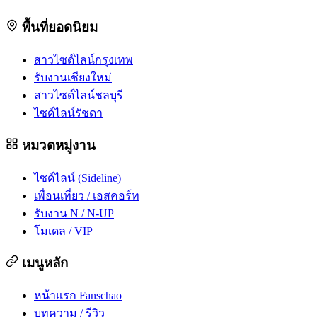
พื้นที่ยอดนิยม
สาวไซด์ไลน์กรุงเทพ
รับงานเชียงใหม่
สาวไซด์ไลน์ชลบุรี
ไซด์ไลน์รัชดา
หมวดหมู่งาน
ไซด์ไลน์ (Sideline)
เพื่อนเที่ยว / เอสคอร์ท
รับงาน N / N-UP
โมเดล / VIP
เมนูหลัก
หน้าแรก Fanschao
บทความ / รีวิว