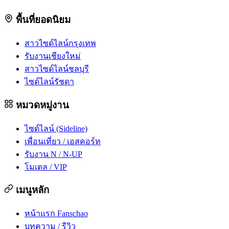
พื้นที่ยอดนิยม
สาวไซด์ไลน์กรุงเทพ
รับงานเชียงใหม่
สาวไซด์ไลน์ชลบุรี
ไซด์ไลน์รัชดา
หมวดหมู่งาน
ไซด์ไลน์ (Sideline)
เพื่อนเที่ยว / เอสคอร์ท
รับงาน N / N-UP
โมเดล / VIP
เมนูหลัก
หน้าแรก Fanschao
บทความ / รีวิว