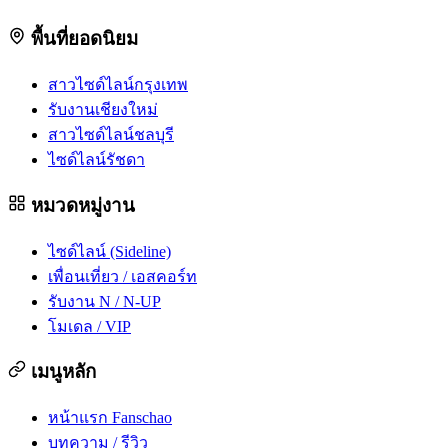
พื้นที่ยอดนิยม
สาวไซด์ไลน์กรุงเทพ
รับงานเชียงใหม่
สาวไซด์ไลน์ชลบุรี
ไซด์ไลน์รัชดา
หมวดหมู่งาน
ไซด์ไลน์ (Sideline)
เพื่อนเที่ยว / เอสคอร์ท
รับงาน N / N-UP
โมเดล / VIP
เมนูหลัก
หน้าแรก Fanschao
บทความ / รีวิว