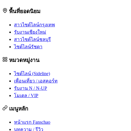
พื้นที่ยอดนิยม
สาวไซด์ไลน์กรุงเทพ
รับงานเชียงใหม่
สาวไซด์ไลน์ชลบุรี
ไซด์ไลน์รัชดา
หมวดหมู่งาน
ไซด์ไลน์ (Sideline)
เพื่อนเที่ยว / เอสคอร์ท
รับงาน N / N-UP
โมเดล / VIP
เมนูหลัก
หน้าแรก Fanschao
บทความ / รีวิว