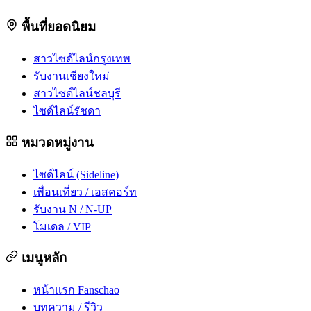
พื้นที่ยอดนิยม
สาวไซด์ไลน์กรุงเทพ
รับงานเชียงใหม่
สาวไซด์ไลน์ชลบุรี
ไซด์ไลน์รัชดา
หมวดหมู่งาน
ไซด์ไลน์ (Sideline)
เพื่อนเที่ยว / เอสคอร์ท
รับงาน N / N-UP
โมเดล / VIP
เมนูหลัก
หน้าแรก Fanschao
บทความ / รีวิว