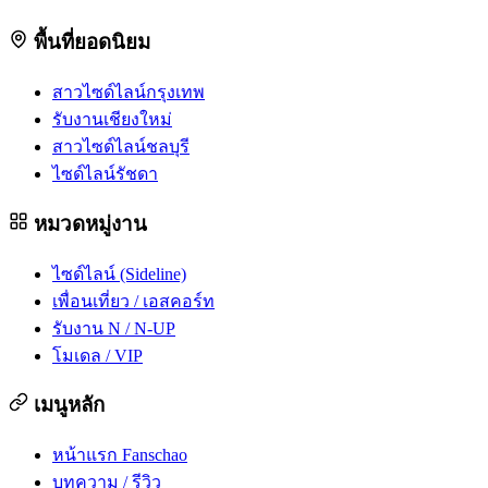
พื้นที่ยอดนิยม
สาวไซด์ไลน์กรุงเทพ
รับงานเชียงใหม่
สาวไซด์ไลน์ชลบุรี
ไซด์ไลน์รัชดา
หมวดหมู่งาน
ไซด์ไลน์ (Sideline)
เพื่อนเที่ยว / เอสคอร์ท
รับงาน N / N-UP
โมเดล / VIP
เมนูหลัก
หน้าแรก Fanschao
บทความ / รีวิว