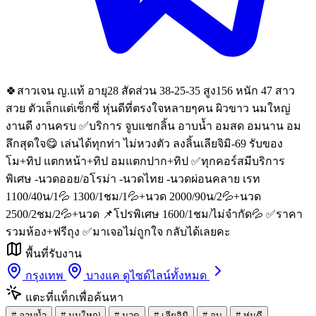
🍀สาวเจน ญ.แท้ อายุ28 สัดส่วน 38-25-35 สูง156 หนัก 47 สาว
สวย ตัวเล็กแต่เซ็กซี่ หุ่นดีที่ตรงใจหลายๆคน ผิวขาว นมใหญ่
งานดี งานครบ ✅บริการ จูบแชกลิ้น อาบน้ำ อมสด อมนาน อม
ลึกสุดใจ😋 เล่นได้ทุกท่า ไม่หวงตัว ลงลิ้นเลียจิมิ-69 รับของ
โม+ทิป แตกหน้า+ทิป อมแตกปาก+ทิป ✅ทุกคอร์สมีบริการ
พิเศษ -นวดออย/อโรม่า -นวดไทย -นวดผ่อนคลาย เรท
1100/40น/1💦 1300/1ชม/1💦+นวด 2000/90น/2💦+นวด
2500/2ชม/2💦+นวด 📌โปรพิเศษ 1600/1ชม/ไม่จำกัด💦 ✅ราคา
รวมห้อง+ฟรีถุง ✅มาเจอไม่ถูกใจ กลับได้เลยคะ
พื้นที่รับงาน
กรุงเทพ
บางแค
ดูไซด์ไลน์ทั้งหมด
แตะที่แท็กเพื่อค้นหา
#
อาบน้ำ
#
นมใหญ่
#
นวด
#
เลียจิมิ
#
จูบ
#
หุ่นดี