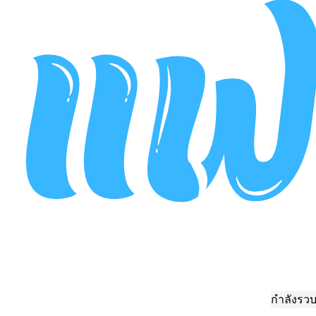
กำลังรวบรวมข้อมูล..