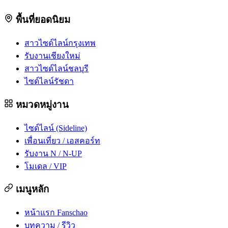
พื้นที่ยอดนิยม
สาวไซด์ไลน์กรุงเทพ
รับงานเชียงใหม่
สาวไซด์ไลน์ชลบุรี
ไซด์ไลน์รัชดา
หมวดหมู่งาน
ไซด์ไลน์ (Sideline)
เพื่อนเที่ยว / เอสคอร์ท
รับงาน N / N-UP
โมเดล / VIP
เมนูหลัก
หน้าแรก Fanschao
บทความ / รีวิว