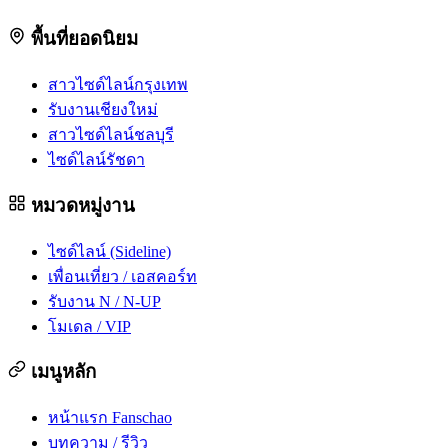
พื้นที่ยอดนิยม
สาวไซด์ไลน์กรุงเทพ
รับงานเชียงใหม่
สาวไซด์ไลน์ชลบุรี
ไซด์ไลน์รัชดา
หมวดหมู่งาน
ไซด์ไลน์ (Sideline)
เพื่อนเที่ยว / เอสคอร์ท
รับงาน N / N-UP
โมเดล / VIP
เมนูหลัก
หน้าแรก Fanschao
บทความ / รีวิว