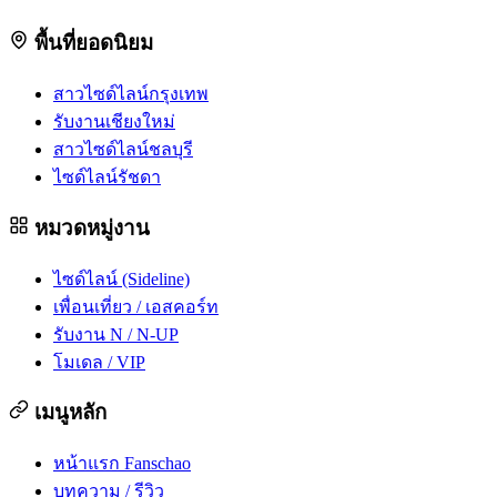
พื้นที่ยอดนิยม
สาวไซด์ไลน์กรุงเทพ
รับงานเชียงใหม่
สาวไซด์ไลน์ชลบุรี
ไซด์ไลน์รัชดา
หมวดหมู่งาน
ไซด์ไลน์ (Sideline)
เพื่อนเที่ยว / เอสคอร์ท
รับงาน N / N-UP
โมเดล / VIP
เมนูหลัก
หน้าแรก Fanschao
บทความ / รีวิว