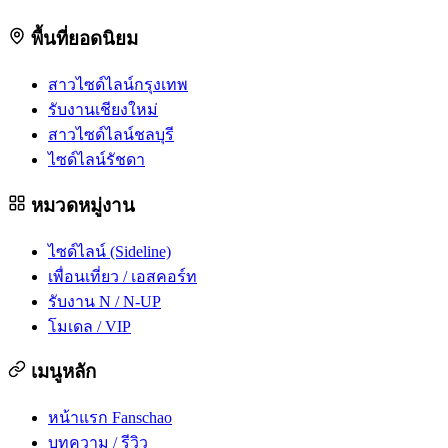
พื้นที่ยอดนิยม
สาวไซด์ไลน์กรุงเทพ
รับงานเชียงใหม่
สาวไซด์ไลน์ชลบุรี
ไซด์ไลน์รัชดา
หมวดหมู่งาน
ไซด์ไลน์ (Sideline)
เพื่อนเที่ยว / เอสคอร์ท
รับงาน N / N-UP
โมเดล / VIP
เมนูหลัก
หน้าแรก Fanschao
บทความ / รีวิว