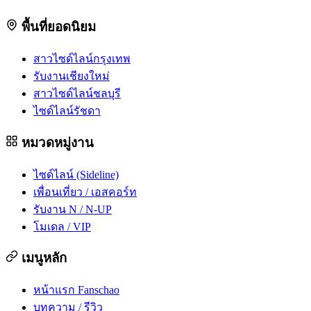
พื้นที่ยอดนิยม
สาวไซด์ไลน์กรุงเทพ
รับงานเชียงใหม่
สาวไซด์ไลน์ชลบุรี
ไซด์ไลน์รัชดา
หมวดหมู่งาน
ไซด์ไลน์ (Sideline)
เพื่อนเที่ยว / เอสคอร์ท
รับงาน N / N-UP
โมเดล / VIP
เมนูหลัก
หน้าแรก Fanschao
บทความ / รีวิว